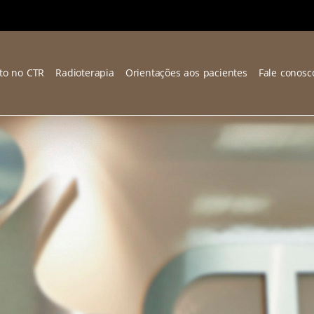
to no CTR
Radioterapia
Orientações aos pacientes
Fale conosc